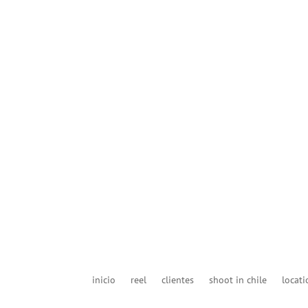
inicio
reel
clientes
shoot in chile
locati